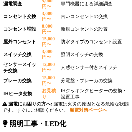
5,000
漏電調査
専門機器による詳細調査
円〜
3,000
コンセント交換
古いコンセントの交換
円〜
8,000
コンセント増設
新規コンセントの設置
円〜
15,000
屋外コンセント
防水タイプのコンセント設置
円〜
3,000
スイッチ交換
照明スイッチの交換
円〜
センサースイッ
12,000
人感センサー付きスイッチ
円〜
チ交換
15,000
ブレーカ交換
分電盤・ブレーカの交換
円〜
お見積
IHクッキングヒーターの交換・
IHヒータ交換
り
設置工事
漏電にお困りの方へ:
漏電は火災の原因となる危険な状態
です。すぐにご相談ください。
漏電対策ページへ
照明工事・LED化